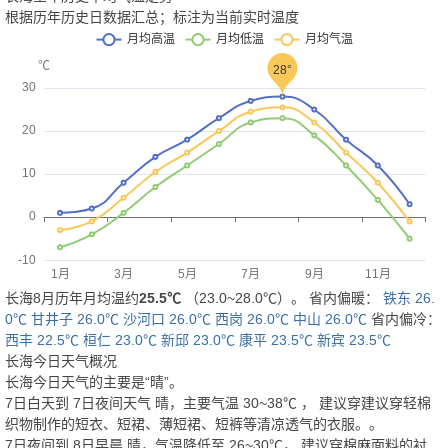
根据历年历史日数据汇总；标注为当前实时温度
长海8月历年月均温约
25.5℃
（23.0~28.0℃）。 省内偏暖：
铁东 26.
0℃
甘井子 26.0℃
沙河口 26.0℃
西岗 26.0℃
中山 26.0℃
省内偏冷：
西丰 22.5℃
桓仁 23.0℃
新邱 23.0℃
康平 23.5℃
新宾 23.5℃
长海今日天气概况
长海今日天气的主要是“
晴
”。
7日白天
到
7日夜间
天气
晴
，主要气温
30
~
38
℃
， 建议穿
建议穿轻棉
织物制作的短衣、短裙、薄短裙、短裤等清凉透气的衣服。
。
7日夜间
到
8日早晨
晴
，气温降低至
26~30℃
，
建议穿棉麻面料的衬