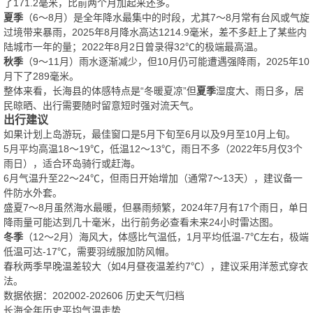
了171.2毫米，比前两个月加起来还多。
夏季
（6～8月）是全年降水最集中的时段，尤其7～8月常有台风或气旋
过境带来暴雨，2025年8月降水高达1214.9毫米，差不多赶上了某些内
陆城市一年的量；2022年8月2日曾录得32℃的极端最高温。
秋季
（9～11月）雨水逐渐减少，但10月仍可能遭遇强降雨，2025年10
月下了289毫米。
整体来看，长海县的体感特点是“冬暖夏凉”但
夏季
湿度大、雨日多，居
民晾晒、出行需要随时留意短时强对流天气。
出行建议
如果计划上岛游玩，最佳窗口是5月下旬至6月以及9月至10月上旬。
5月平均高温18～19℃，低温12～13℃，雨日不多（2022年5月仅3个
雨日），适合环岛骑行或赶海。
6月气温升至22～24℃，但雨日开始增加（通常7～13天），建议备一
件防水外套。
盛夏7～8月虽然海水最暖，但暴雨频繁，2024年7月有17个雨日，单日
降雨量可能达到几十毫米，出行前务必查看未来24小时雷达图。
冬季
（12～2月）海风大，体感比气温低，1月平均低温-7℃左右，极端
低温可达-17℃，需要羽绒服加防风帽。
春秋两季早晚温差较大（如4月昼夜温差约7℃），建议采用洋葱式穿衣
法。
数据依据：202002-202606 历史天气归档
长海全年历史平均气温走势