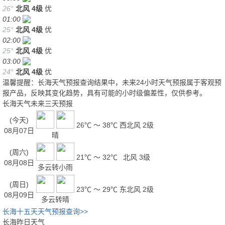
26°
北风
4级
优
01:00
25°
北风
4级
优
02:00
25°
北风
4级
优
03:00
24°
北风
4级
优
温馨提醒：长海天气预报查询结果中，未来24小时天气预报属于客观预
报产品，反映其变化趋势，具有可能的小时级偏差性，仅供参考。
长海天气未来三天预报
(今天)
26℃ ～ 38℃
西北风 2级
08月07日
晴
(周六)
21℃ ～ 32℃
北风 3级
08月08日
多云转小雨
(周日)
23℃ ～ 29℃
东北风 2级
08月09日
多云转晴
长海十五天天气预报查询>>
长海昨日天气