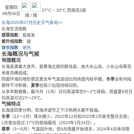
星期四
27°C ~ 33°C
西南风2级
08月06日
晴 / 晴
长海2026年07月历史天气查询>>
长海生活指数
感冒指数
：极易发
紫外线指数
：弱
穿衣指数
：很热
长海概况与气候
地理概况
长海县隶属大连市，是黄海北部的群岛县，由大长山岛、小长山岛等百
余座岛礁组成。
四面环海的地形使这里全年气温波动比同纬度内陆平缓，
冬季
没有内陆
那样干冷刺骨，
夏季
也极少出现持续闷热。
从多年数据看，最冷月（1月）日均高温常在0～2℃徘徊，而盛夏8月日
均高温可达27～29℃。
气候特点
长海县四季分明，但海洋调节之下冷热两头都不极端。
冬季
（12～2月）降水稀少，2022年12月和2023年2月甚至整月无雨；
1月曾出现过-17℃的极端最低（2023年1月24日）。
春季
（3～5月）气温回升快，但4月雨量开始增多，2024年4月单月降