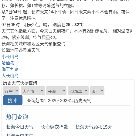
衫、薄长裙、薄T恤等清凉透气的衣服。
从
7日04时
起，长海未来24小时晴，同时未来两小时不会有雨。夜深
了，注意休息哦～。
07日05时 - 明天2点，晴， 温度在
25 - 32℃
;
天气其他指数方面，今天白天到夜间，本地有
2级 西北风
， 相对湿度
9
2%
，紫外线
弱
，空气质量
40
。
长海相关城市和地区天气预报查询
长海地区各景点天气
小长山岛
哈仙岛
海王九岛
大长山岛
历史天气快捷查询
查询范围：2020~2026年历史天气
热门查询
长海今日天气
长海穿衣指数
长海天气预报15天