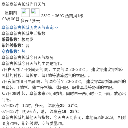
阜新阜新古长城昨日天气
星期四
23°C ~ 36°C
西南风1级
08月06日
多云 / 多云
阜新阜新古长城历史天气查询>>
阜新阜新古长城生活指数
感冒指数
：极易发
紫外线指数
：弱
穿衣指数
：热
阜新阜新古长城今日天气概况
阜新古长城今日天气的主要是“
阴
”。
7日白天
到
7日夜间
天气
阴
，主要气温
23
~
28
℃
， 建议穿
建议穿棉麻
面料的衬衫、薄长裙、薄T恤等清凉透气的衣服。
。
7日夜间
到
8日早晨
晴
，气温降低至
20~23℃
，
建议穿单层棉麻面料的
短套装、T恤衫、薄牛仔衫裤、休闲服、职业套装等舒适的衣服。
从
7日08时
起，阜新未来24小时晴，同时未来两小时不会下雨，放心出
门吧。
07日09时 - 12时，多云， 温度在
25 - 27℃
;
07日13时 - 明天6点，晴， 温度在
16 - 28℃
;
阜新古长城的其他天气指数，今天白天到夜间，本地有
3级 北风
， 相对
湿度
73%
，紫外线
弱
，空气质量
28
。