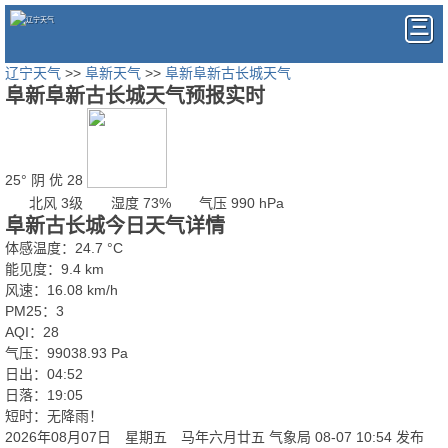
辽宁天气
>>
阜新天气
>>
阜新阜新古长城天气
阜新阜新古长城天气预报实时
25°
阴
优 28
北风 3级
湿度 73%
气压 990 hPa
阜新古长城今日天气详情
体感温度：24.7 °C
能见度：9.4 km
风速：16.08 km/h
PM25：3
AQI：28
气压：99038.93 Pa
日出：04:52
日落：19:05
短时：无降雨！
2026年08月07日 星期五 马年六月廿五
气象局 08-07 10:54 发布