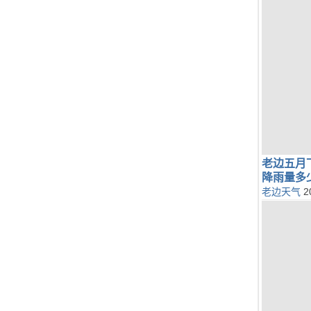
老边五月
降雨量多
老边天气
2