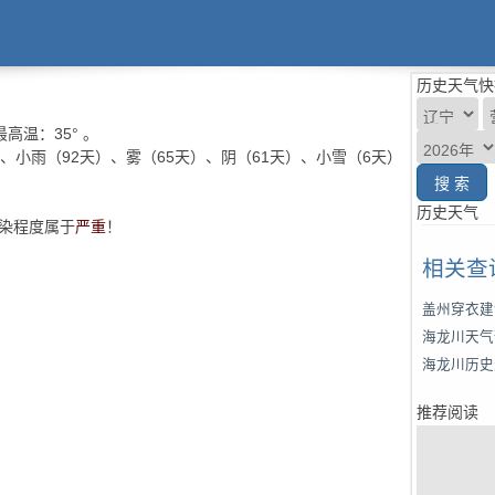
历史天气快
高温：
35°
。
）、小雨（92天）、雾（65天）、阴（61天）、小雪（6天）
历史天气
污染程度属于
严重
！
相关查
盖州穿衣建
海龙川天气
海龙川历史
推荐阅读