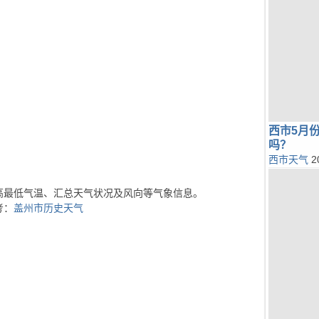
西市5月
吗？
西市天气
2
高最低气温、汇总天气状况及风向等气象信息。
考：
盖州市历史天气