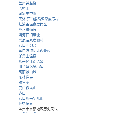
盖州钟鼓楼
雪帽山
国家李杏圃
天沐·营口熊岳温泉度假村
虹溪谷温泉度假区
熊岳植物园
清河石门漂流
兴辰温泉度假村
营口西炮台
营口渤海明珠观景台
御景山温泉
熊岳忆江南温泉
思拉堡温泉小镇
高丽城山城
东林禅寺
鲅鱼圈
营口铁塔山
赤山
营口熊岳望儿山
地热温泉
盖州市乡镇地区历史天气