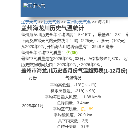
辽宁天气
>>
历史气温
>>
盖州历史气温
>> 海龙川
盖州海龙川历史气温统计
盖州海龙川历史全年平均温度：
5
~
15
℃
， 最低温：
-23°
最
下雨及异常天气的天数统计：
晴（225天）、多云（107天
从2020年02月开始海龙川总降雨量有：
3948.6
毫米
盖州全年平均空气质量：
优(65)
最差空气质量是在2026年03月03日， AQI指数达到370， 
历史数据时间范围：2020年02月~2026年08月
盖州市海龙川历史各月份气温趋势表(1-12月份)
月份
气温情况
平均高低温：
-13℃
~
-1℃
极限高低温：
-21℃
~
9℃
平均每日最大风速：11.38 km/h
总降雨量：3.4mm
2025年01月
平均空气质量：
良：89
平均能见度：20.9 km
共下雨天数：2天
总统计天数：31天