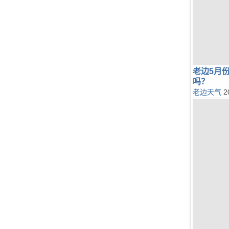
老边5月
吗？
老边天气
2