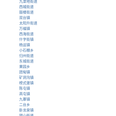
九垄地街道
西城街道
鼓楼街道
双台镇
太阳升街道
万福镇
西海街道
什字街镇
杨运镇
小石棚乡
归州街道
东城街道
果园乡
团甸镇
矿洞沟镇
榜式堡镇
陈屯镇
高屯镇
九寨镇
二台乡
卧龙泉镇
团山街道