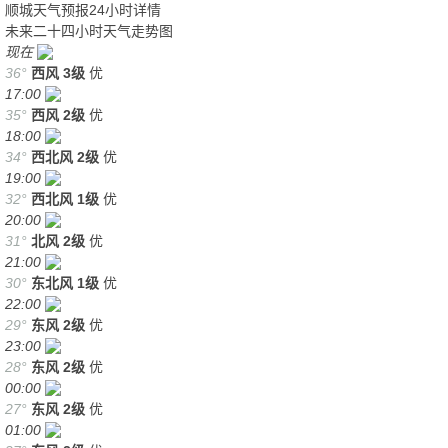
顺城天气预报24小时详情
未来二十四小时天气走势图
现在
36°
西风
3级
优
17:00
35°
西风
2级
优
18:00
34°
西北风
2级
优
19:00
32°
西北风
1级
优
20:00
31°
北风
2级
优
21:00
30°
东北风
1级
优
22:00
29°
东风
2级
优
23:00
28°
东风
2级
优
00:00
27°
东风
2级
优
01:00