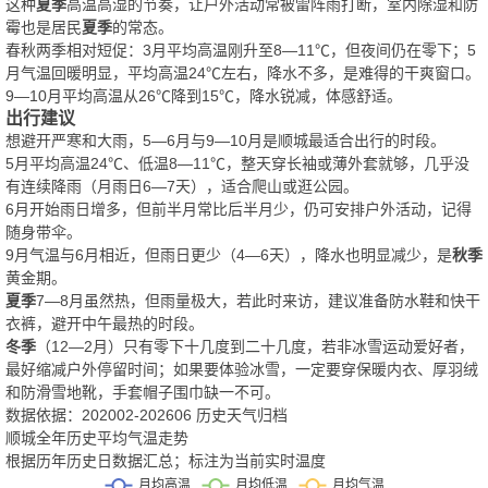
这种
夏季
高温高湿的节奏，让户外活动常被雷阵雨打断，室内除湿和防
霉也是居民
夏季
的常态。
春秋两季相对短促：3月平均高温刚升至8—11℃，但夜间仍在零下；5
月气温回暖明显，平均高温24℃左右，降水不多，是难得的干爽窗口。
9—10月平均高温从26℃降到15℃，降水锐减，体感舒适。
出行建议
想避开严寒和大雨，5—6月与9—10月是顺城最适合出行的时段。
5月平均高温24℃、低温8—11℃，整天穿长袖或薄外套就够，几乎没
有连续降雨（月雨日6—7天），适合爬山或逛公园。
6月开始雨日增多，但前半月常比后半月少，仍可安排户外活动，记得
随身带伞。
9月气温与6月相近，但雨日更少（4—6天），降水也明显减少，是
秋季
黄金期。
夏季
7—8月虽然热，但雨量极大，若此时来访，建议准备防水鞋和快干
衣裤，避开中午最热的时段。
冬季
（12—2月）只有零下十几度到二十几度，若非冰雪运动爱好者，
最好缩减户外停留时间；如果要体验冰雪，一定要穿保暖内衣、厚羽绒
和防滑雪地靴，手套帽子围巾缺一不可。
数据依据：202002-202606 历史天气归档
顺城全年历史平均气温走势
根据历年历史日数据汇总；标注为当前实时温度