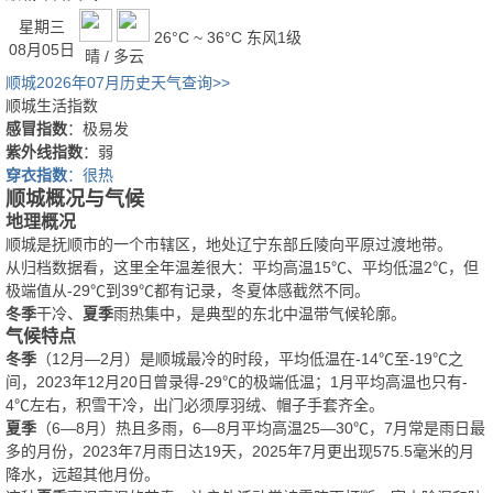
星期三
26°C ~ 36°C
东风1级
08月05日
晴 / 多云
顺城2026年07月历史天气查询>>
顺城生活指数
感冒指数
：极易发
紫外线指数
：弱
穿衣指数
：很热
顺城概况与气候
地理概况
顺城是抚顺市的一个市辖区，地处辽宁东部丘陵向平原过渡地带。
从归档数据看，这里全年温差很大：平均高温15℃、平均低温2℃，但
极端值从-29℃到39℃都有记录，冬夏体感截然不同。
冬季
干冷、
夏季
雨热集中，是典型的东北中温带气候轮廓。
气候特点
冬季
（12月—2月）是顺城最冷的时段，平均低温在-14℃至-19℃之
间，2023年12月20日曾录得-29℃的极端低温；1月平均高温也只有-
4℃左右，积雪干冷，出门必须厚羽绒、帽子手套齐全。
夏季
（6—8月）热且多雨，6—8月平均高温25—30℃，7月常是雨日最
多的月份，2023年7月雨日达19天，2025年7月更出现575.5毫米的月
降水，远超其他月份。