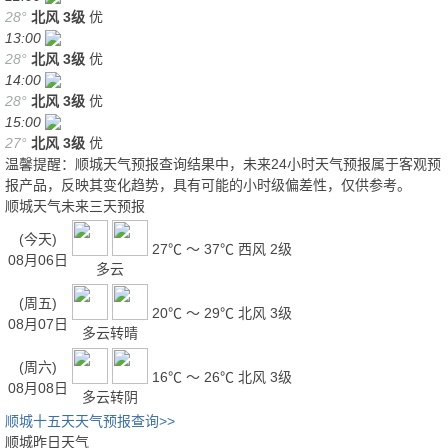
28°
北风
3级
优
13:00
28°
北风
3级
优
14:00
28°
北风
3级
优
15:00
27°
北风
3级
优
温馨提醒：顺城天气预报查询结果中，未来24小时天气预报属于客观预
报产品，反映其变化趋势，具有可能的小时级偏差性，仅供参考。
顺城天气未来三天预报
(今天)
27℃ ～ 37℃
西风 2级
08月06日
多云
(周五)
20℃ ～ 29℃
北风 3级
08月07日
多云转晴
(周六)
16℃ ～ 26℃
北风 3级
08月08日
多云转阴
顺城十五天天气预报查询>>
顺城昨日天气