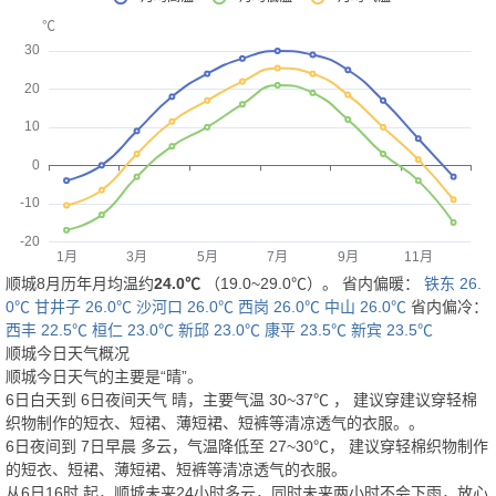
顺城8月历年月均温约
24.0℃
（19.0~29.0℃）。 省内偏暖：
铁东 26.
0℃
甘井子 26.0℃
沙河口 26.0℃
西岗 26.0℃
中山 26.0℃
省内偏冷：
西丰 22.5℃
桓仁 23.0℃
新邱 23.0℃
康平 23.5℃
新宾 23.5℃
顺城今日天气概况
顺城今日天气的主要是“
晴
”。
6日白天
到
6日夜间
天气
晴
，主要气温
30
~
37
℃
， 建议穿
建议穿轻棉
织物制作的短衣、短裙、薄短裙、短裤等清凉透气的衣服。
。
6日夜间
到
7日早晨
多云
，气温降低至
27~30℃
，
建议穿轻棉织物制作
的短衣、短裙、薄短裙、短裤等清凉透气的衣服。
从
6日16时
起，顺城未来24小时多云，同时未来两小时不会下雨，放心