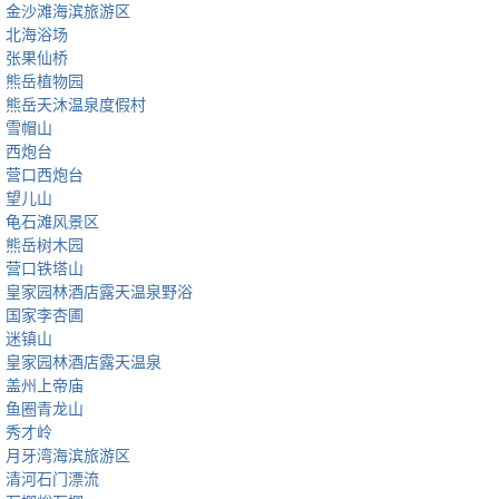
金沙滩海滨旅游区
北海浴场
张果仙桥
熊岳植物园
熊岳天沐温泉度假村
雪帽山
西炮台
营口西炮台
望儿山
龟石滩风景区
熊岳树木园
营口铁塔山
皇家园林酒店露天温泉野浴
国家李杏圃
迷镇山
皇家园林酒店露天温泉
盖州上帝庙
鱼圈青龙山
秀才岭
月牙湾海滨旅游区
清河石门漂流