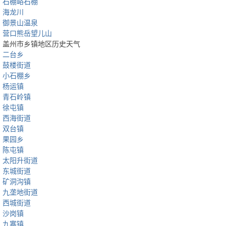
石棚峪石棚
海龙川
御景山温泉
营口熊岳望儿山
盖州市乡镇地区历史天气
二台乡
鼓楼街道
小石棚乡
杨运镇
青石岭镇
徐屯镇
西海街道
双台镇
果园乡
陈屯镇
太阳升街道
东城街道
矿洞沟镇
九垄地街道
西城街道
沙岗镇
九寨镇