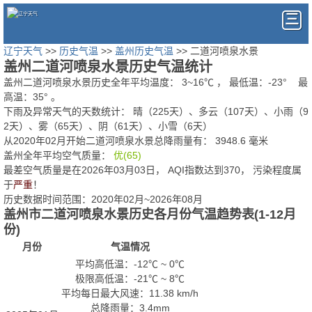
辽宁天气
>>
历史气温
>>
盖州历史气温
>> 二道河喷泉水景
盖州二道河喷泉水景历史气温统计
盖州二道河喷泉水景历史全年平均温度：
3
~
16
℃
， 最低温：
-23°
最
高温：
35°
。
下雨及异常天气的天数统计：
晴（225天）、多云（107天）、小雨（9
2天）、雾（65天）、阴（61天）、小雪（6天）
从2020年02月开始二道河喷泉水景总降雨量有：
3948.6
毫米
盖州全年平均空气质量：
优(65)
最差空气质量是在2026年03月03日， AQI指数达到370， 污染程度属
于
严重
！
历史数据时间范围：2020年02月~2026年08月
盖州市二道河喷泉水景历史各月份气温趋势表(1-12月
份)
月份
气温情况
平均高低温：
-12℃
~
0℃
极限高低温：
-21℃
~
8℃
平均每日最大风速：11.38 km/h
总降雨量：3.4mm